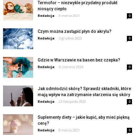
Termofor – niezwykle przydatny produkt
niosący ciepło
Redakcja
-
8 marca 2021
0
Czym można zastąpić płyn do akrylu?
Redakcja
-
5 grudnia 2023
0
Gdzie w Warszawie na basen bez czepka?
Redakcja
-
6 czerwca 2024
0
Jak odmłodzić skórę? Sprawdź składniki, które
mają wpływ na zatrzymanie starzenia się skóry
Redakcja
-
23 listopada 2020
0
Suplementy diety – jakie kupić, aby mieć piękną
cerę?
Redakcja
-
8 marca 2021
0