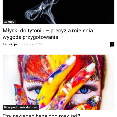
Zakupy
Młynki do tytoniu – precyzja mielenia i
wygoda przygotowania
Redakcja
-
9 sierpnia 2025
0
Bazy pod cienie do oczu
Czy nakładać bazę pod makijaż?