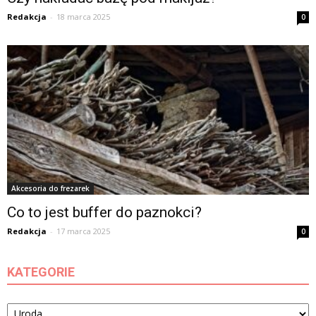
Redakcja
-
18 marca 2025
0
Akcesoria do frezarek
Co to jest buffer do paznokci?
Redakcja
-
17 marca 2025
0
KATEGORIE
Kategorie