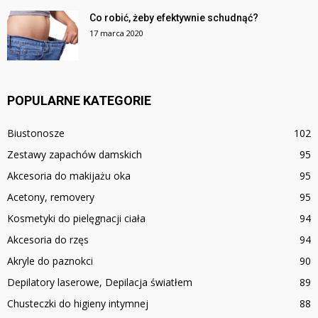
Co robić, żeby efektywnie schudnąć?
17 marca 2020
POPULARNE KATEGORIE
Biustonosze
102
Zestawy zapachów damskich
95
Akcesoria do makijażu oka
95
Acetony, removery
95
Kosmetyki do pielęgnacji ciała
94
Akcesoria do rzęs
94
Akryle do paznokci
90
Depilatory laserowe, Depilacja światłem
89
Chusteczki do higieny intymnej
88