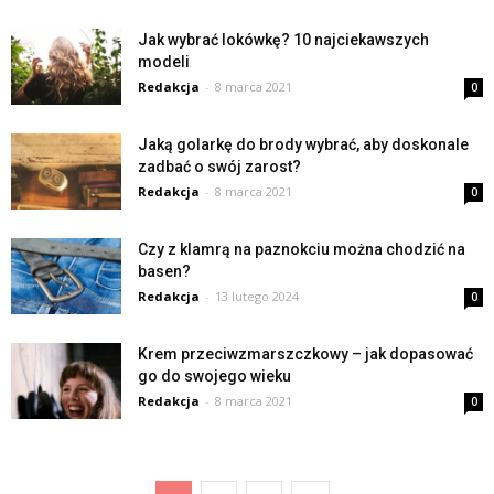
Jak wybrać lokówkę? 10 najciekawszych
modeli
Redakcja
-
8 marca 2021
0
Jaką golarkę do brody wybrać, aby doskonale
zadbać o swój zarost?
Redakcja
-
8 marca 2021
0
Czy z klamrą na paznokciu można chodzić na
basen?
Redakcja
-
13 lutego 2024
0
Krem przeciwzmarszczkowy – jak dopasować
go do swojego wieku
Redakcja
-
8 marca 2021
0