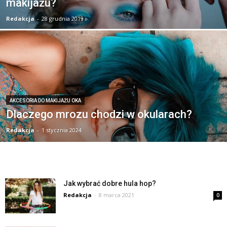
makijażu?
Redakcja
-
28 grudnia 2019
AKCESORIA DO MAKIJAŻU OKA
Dlaczego mrozu chodzi w okularach?
Redakcja
-
1 stycznia 2024
Jak wybrać dobre hula hop?
Redakcja
-
8 marca 2021
0