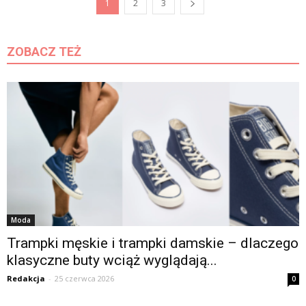
1
2
3
ZOBACZ TEŻ
Moda
Trampki męskie i trampki damskie – dlaczego
klasyczne buty wciąż wyglądają...
Redakcja
-
25 czerwca 2026
0