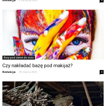
Redakcja
-
9 sierpnia 2025
0
Bazy pod cienie do oczu
Czy nakładać bazę pod makijaż?
Redakcja
-
18 marca 2025
0