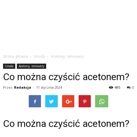
Strona główna
Uroda
Acetony, removery
Uroda
Acetony, removery
Co można czyścić acetonem?
Przez
Redakcja
-
11 stycznia 2024
495
0
Co można czyścić acetonem?