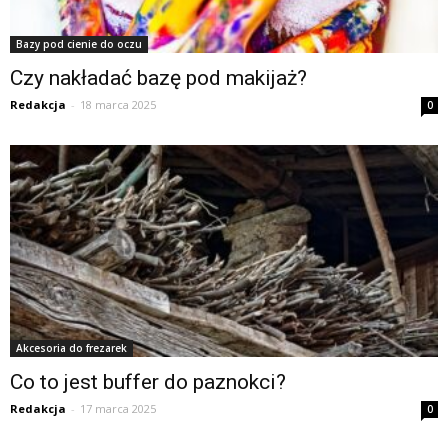
Bazy pod cienie do oczu
Czy nakładać bazę pod makijaż?
Redakcja
-
18 marca 2025
0
Akcesoria do frezarek
Co to jest buffer do paznokci?
Redakcja
-
17 marca 2025
0