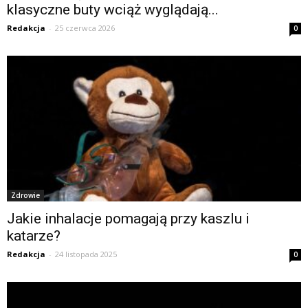
klasyczne buty wciąż wyglądają...
Redakcja
-
25 czerwca 2026
0
Zdrowie
Jakie inhalacje pomagają przy kaszlu i
katarze?
Redakcja
-
24 listopada 2025
0