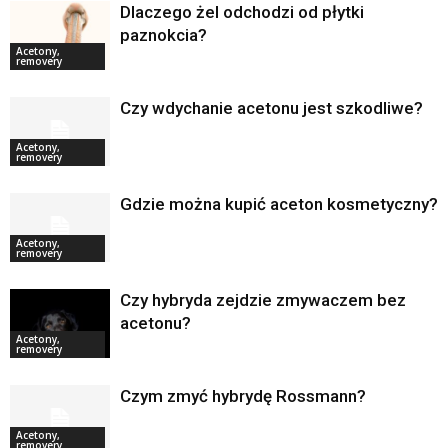
Dlaczego żel odchodzi od płytki
paznokcia?
Acetony,
removery
Czy wdychanie acetonu jest szkodliwe?
Acetony,
removery
Gdzie można kupić aceton kosmetyczny?
Acetony,
removery
Czy hybryda zejdzie zmywaczem bez
acetonu?
Acetony,
removery
Czym zmyć hybrydę Rossmann?
Acetony,
removery