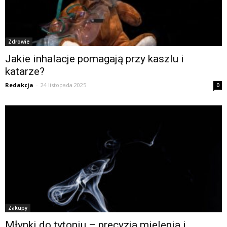
Zdrowie
Jakie inhalacje pomagają przy kaszlu i
katarze?
Redakcja
-
24 listopada 2025
0
Zakupy
Młynki do tytoniu – precyzja mielenia i