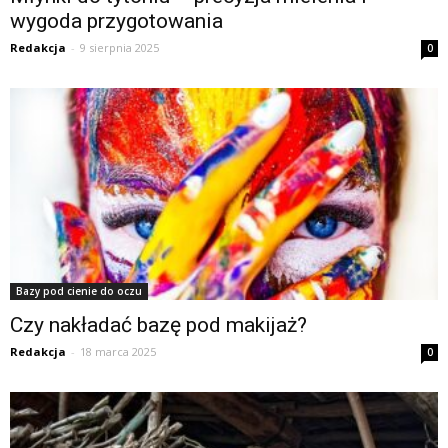
wygoda przygotowania
Redakcja
-
9 sierpnia 2025
0
Bazy pod cienie do oczu
Czy nakładać bazę pod makijaż?
Redakcja
-
18 marca 2025
0