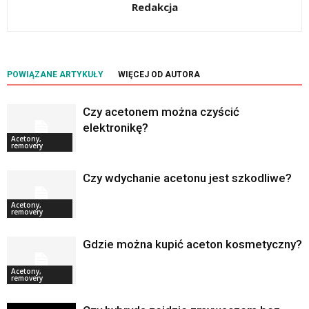
Redakcja
POWIĄZANE ARTYKUŁY
WIĘCEJ OD AUTORA
Czy acetonem można czyścić
elektronikę?
Acetony,
removery
Czy wdychanie acetonu jest szkodliwe?
Acetony,
removery
Gdzie można kupić aceton kosmetyczny?
Acetony,
removery