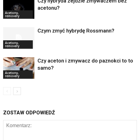
Czy hybryda zejdzie zmywaczem bez
acetonu?
Acetony,
removery
Czym zmyć hybrydę Rossmann?
Acetony,
removery
Czy aceton i zmywacz do paznokci to to
samo?
Acetony,
removery
ZOSTAW ODPOWIEDŹ