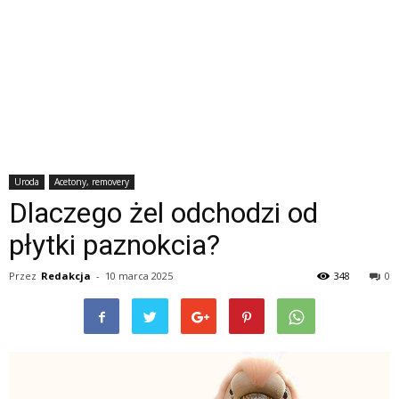
Uroda
Acetony, removery
Dlaczego żel odchodzi od
płytki paznokcia?
Przez
Redakcja
-
10 marca 2025
348
0