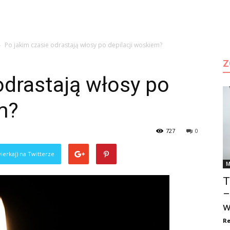
Po jakim czasie odrastają włosy po depilacji woskiem?
Z
odrastają włosy po
m?
727
0
ierkaj) na Twitterze
M
T
–
w
Re