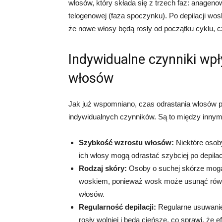
włosów, który składa się z trzech faz: anagenow
telogenowej (faza spoczynku). Po depilacji w
że nowe włosy będą rosły od początku cyklu, cz
Indywidualne czynniki wp
włosów
Jak już wspomniano, czas odrastania włosów p
indywidualnych czynników. Są to między innym
Szybkość wzrostu włosów:
Niektóre osob
ich włosy mogą odrastać szybciej po depilacj
Rodzaj skóry:
Osoby o suchej skórze mogą 
woskiem, ponieważ wosk może usunąć równ
włosów.
Regularność depilacji:
Regularne usuwani
rosły wolniej i będą cieńsze, co sprawi, że e