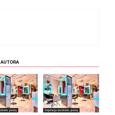
D AUTORA
skiem, pastą
Depilacja woskiem, pastą