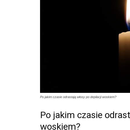
Po jakim czasie odrastają włosy po depilacji woskiem?
Po jakim czasie odrast
woskiem?