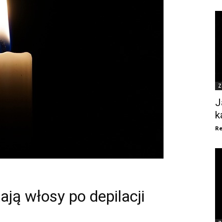
Z
J
k
Re
ają włosy po depilacji