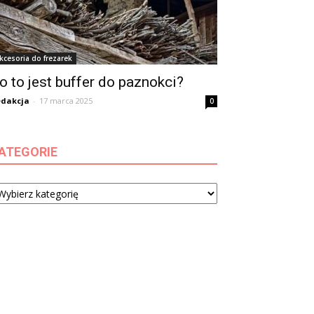
kcesoria do frezarek
o to jest buffer do paznokci?
dakcja
-
17 marca 2025
0
ATEGORIE
tegorie