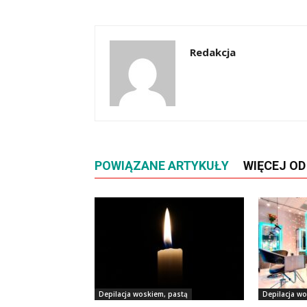
Redakcja
POWIĄZANE ARTYKUŁY
WIĘCEJ O
Depilacja woskiem, pastą
Depilacja wo