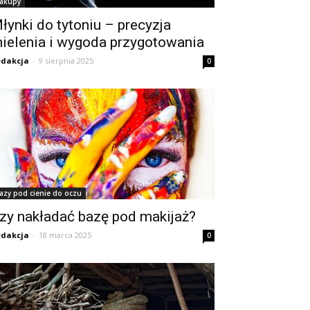
akupy
łynki do tytoniu – precyzja
ielenia i wygoda przygotowania
dakcja
-
9 sierpnia 2025
0
azy pod cienie do oczu
zy nakładać bazę pod makijaż?
dakcja
-
18 marca 2025
0