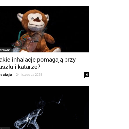
drowie
akie inhalacje pomagają przy
aszlu i katarze?
dakcja
-
24 listopada 2025
0