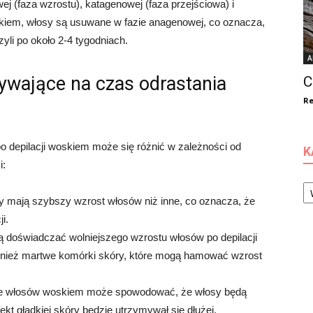
ej (faza wzrostu), katagenowej (faza przejściowa) i
oskiem, włosy są usuwane w fazie anagenowej, co oznacza,
yli po około 2-4 tygodniach.
A
ływające na czas odrastania
C
Re
o depilacji woskiem może się różnić w zależności od
K
i:
Ka
y mają szybszy wzrost włosów niż inne, co oznacza, że
i.
doświadczać wolniejszego wzrostu włosów po depilacji
ież martwe komórki skóry, które mogą hamować wzrost
e włosów woskiem może spowodować, że włosy będą
fekt gładkiej skóry będzie utrzymywał się dłużej.