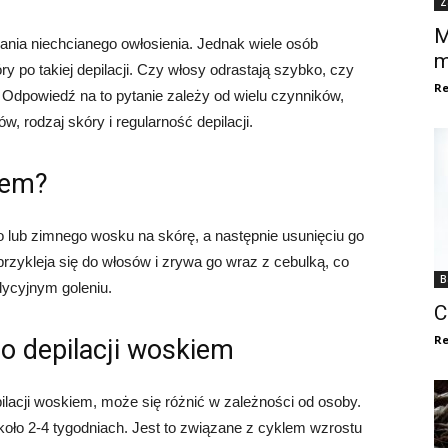
Z
M
ania niechcianego owłosienia. Jednak wiele osób
m
óry po takiej depilacji. Czy włosy odrastają szybko, czy
Re
Odpowiedź na to pytanie zależy od wielu czynników,
, rodzaj skóry i regularność depilacji.
iem?
o lub zimnego wosku na skórę, a następnie usunięciu go
rzykleja się do włosów i zrywa go wraz z cebulką, co
B
dycyjnym goleniu.
C
Re
o depilacji woskiem
lacji woskiem, może się różnić w zależności od osoby.
koło 2-4 tygodniach. Jest to związane z cyklem wzrostu