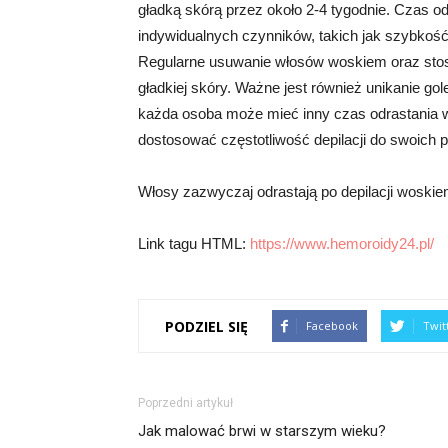
gładką skórą przez około 2-4 tygodnie. Czas o
indywidualnych czynników, takich jak szybkość 
Regularne usuwanie włosów woskiem oraz stos
gładkiej skóry. Ważne jest również unikanie go
każda osoba może mieć inny czas odrastania w
dostosować częstotliwość depilacji do swoich p
Włosy zazwyczaj odrastają po depilacji woskie
Link tagu HTML:
https://www.hemoroidy24.pl/
PODZIEL SIĘ
Facebook
Twit
Poprzedni artykuł
Jak malować brwi w starszym wieku?