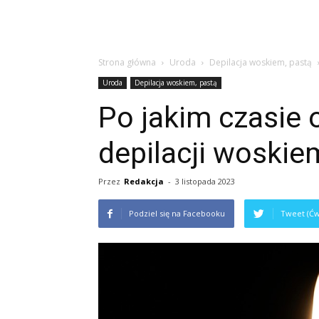
Strona główna
Uroda
Depilacja woskiem, pastą
Uroda
Depilacja woskiem, pastą
Po jakim czasie 
depilacji woskie
Przez
Redakcja
-
3 listopada 2023
Podziel się na Facebooku
Tweet (Ćw