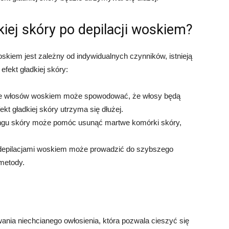
kiej skóry po depilacji woskiem?
skiem jest zależny od indywidualnych czynników, istnieją
fekt gładkiej skóry:
e włosów woskiem może spowodować, że włosy będą
fekt gładkiej skóry utrzyma się dłużej.
ngu skóry może pomóc usunąć martwe komórki skóry,
depilacjami woskiem może prowadzić do szybszego
 metody.
nia niechcianego owłosienia, która pozwala cieszyć się