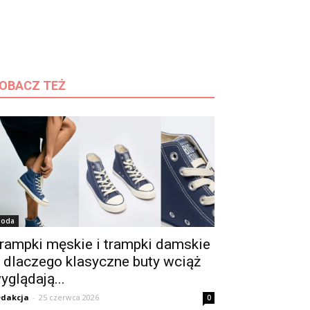
OBACZ TEŻ
oda
rampki męskie i trampki damskie
 dlaczego klasyczne buty wciąż
yglądają...
dakcja
-
25 czerwca 2026
0