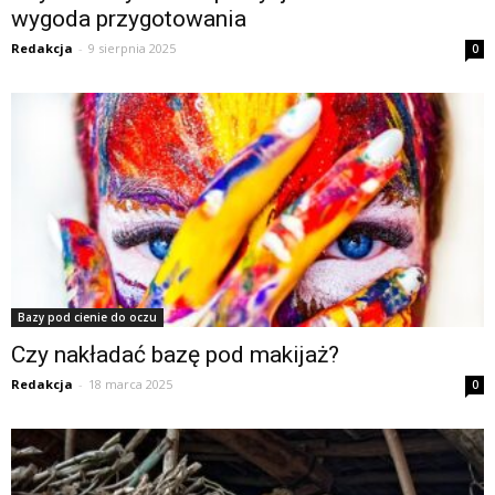
wygoda przygotowania
Redakcja
-
9 sierpnia 2025
0
Bazy pod cienie do oczu
Czy nakładać bazę pod makijaż?
Redakcja
-
18 marca 2025
0