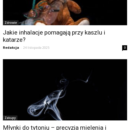
Zdrowie
Jakie inhalacje pomagają przy kaszlu i
katarze?
Redakcja
-
24 listopada 2025
0
Zakupy
Młynki do tytoniu – precyzja mielenia i