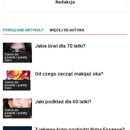
Redakcja
POWIĄZANE ARTYKUŁY
WIĘCEJ OD AUTORA
Jakie brwi dla 70 latki?
Cienie do
powiek i palety
cieni
Od czego zacząć makijaż oka?
Cienie do
powiek i palety
cieni
Jaki podkład dla 60 latki?
Cienie do
powiek i palety
cieni
Z jakiego kraju pochodzi firma Essence?