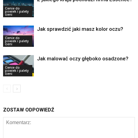
Cienie do
powiek i palety
cieni
Jak sprawdzić jaki masz kolor oczu?
Cienie do
powiek i palety
cieni
Jak malować oczy głęboko osadzone?
Cienie do
powiek i palety
cieni
ZOSTAW ODPOWIEDŹ