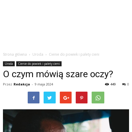
Strona główna
Uroda
Cienie do powiek i palety cieni
Uroda
Cienie do powiek i palety cieni
O czym mówią szare oczy?
Przez
Redakcja
-
9 maja 2024
449
0