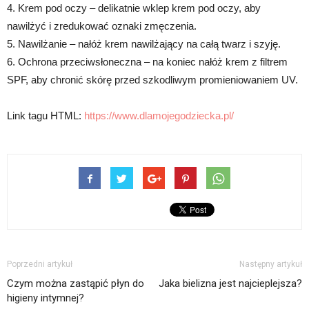
4. Krem pod oczy – delikatnie wklep krem pod oczy, aby
nawilżyć i zredukować oznaki zmęczenia.
5. Nawilżanie – nałóż krem nawilżający na całą twarz i szyję.
6. Ochrona przeciwsłoneczna – na koniec nałóż krem z filtrem
SPF, aby chronić skórę przed szkodliwym promieniowaniem UV.
Link tagu HTML:
https://www.dlamojegodziecka.pl/
Poprzedni artykuł
Następny artykuł
Czym można zastąpić płyn do
Jaka bielizna jest najcieplejsza?
higieny intymnej?