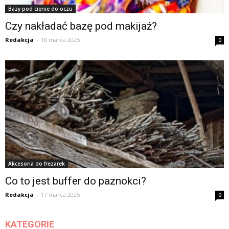
Bazy pod cienie do oczu
Czy nakładać bazę pod makijaż?
Redakcja
-
18 marca 2025
0
Akcesoria do frezarek
Co to jest buffer do paznokci?
Redakcja
-
17 marca 2025
0
KATEGORIE