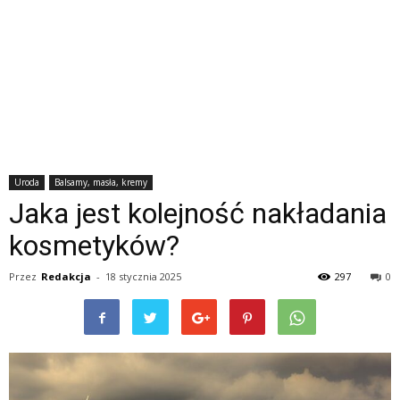
Uroda
Balsamy, masła, kremy
Jaka jest kolejność nakładania
kosmetyków?
Przez
Redakcja
-
18 stycznia 2025
297
0