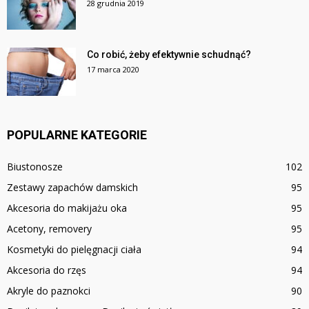
28 grudnia 2019
Co robić, żeby efektywnie schudnąć?
17 marca 2020
POPULARNE KATEGORIE
Biustonosze
102
Zestawy zapachów damskich
95
Akcesoria do makijażu oka
95
Acetony, removery
95
Kosmetyki do pielęgnacji ciała
94
Akcesoria do rzęs
94
Akryle do paznokci
90