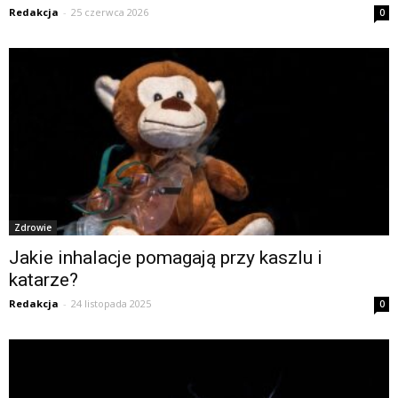
Redakcja
-
25 czerwca 2026
0
Zdrowie
Jakie inhalacje pomagają przy kaszlu i
katarze?
Redakcja
-
24 listopada 2025
0