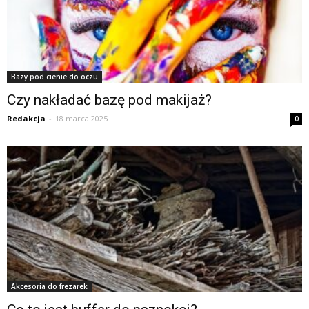
Bazy pod cienie do oczu
Czy nakładać bazę pod makijaż?
Redakcja
-
18 marca 2025
0
Akcesoria do frezarek