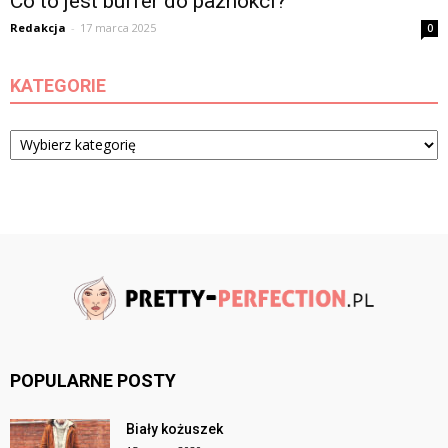
Co to jest buffer do paznokci?
Redakcja
-
17 marca 2025
0
KATEGORIE
Kategorie
POPULARNE POSTY
Biały kożuszek