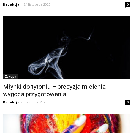
Redakcja
-
24 listopada 2025
0
Zakupy
Młynki do tytoniu – precyzja mielenia i
wygoda przygotowania
Redakcja
-
9 sierpnia 2025
0