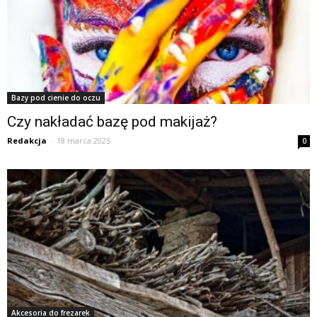
Bazy pod cienie do oczu
Czy nakładać bazę pod makijaż?
Redakcja
-
18 marca 2025
0
Akcesoria do frezarek