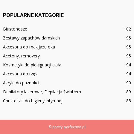
POPULARNE KATEGORIE
Biustonosze
102
Zestawy zapachów damskich
95
Akcesoria do makijażu oka
95
Acetony, removery
95
Kosmetyki do pielęgnacji ciała
94
Akcesoria do rzęs
94
Akryle do paznokci
90
Depilatory laserowe, Depilacja światłem
89
Chusteczki do higieny intymnej
88
© pretty-perfection.pl