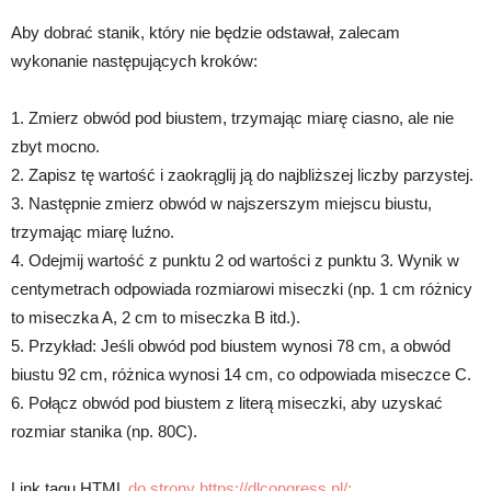
Aby dobrać stanik, który nie będzie odstawał, zalecam
wykonanie następujących kroków:
1. Zmierz obwód pod biustem, trzymając miarę ciasno, ale nie
zbyt mocno.
2. Zapisz tę wartość i zaokrąglij ją do najbliższej liczby parzystej.
3. Następnie zmierz obwód w najszerszym miejscu biustu,
trzymając miarę luźno.
4. Odejmij wartość z punktu 2 od wartości z punktu 3. Wynik w
centymetrach odpowiada rozmiarowi miseczki (np. 1 cm różnicy
to miseczka A, 2 cm to miseczka B itd.).
5. Przykład: Jeśli obwód pod biustem wynosi 78 cm, a obwód
biustu 92 cm, różnica wynosi 14 cm, co odpowiada miseczce C.
6. Połącz obwód pod biustem z literą miseczki, aby uzyskać
rozmiar stanika (np. 80C).
Link tagu HTML
do strony https://dlcongress.pl/: