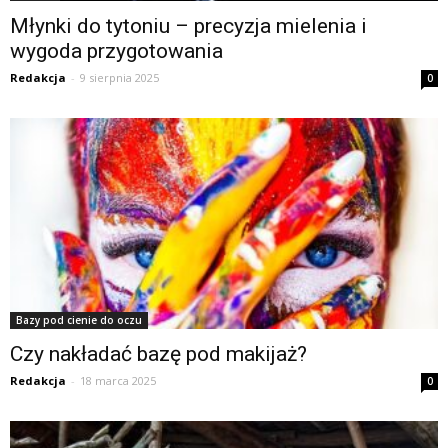
Młynki do tytoniu – precyzja mielenia i
wygoda przygotowania
Redakcja
-
9 sierpnia 2025
0
Bazy pod cienie do oczu
Czy nakładać bazę pod makijaż?
Redakcja
-
18 marca 2025
0