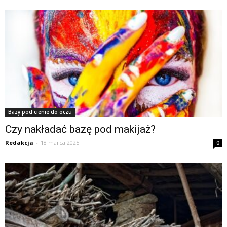
Bazy pod cienie do oczu
Czy nakładać bazę pod makijaż?
Redakcja
-
18 marca 2025
0