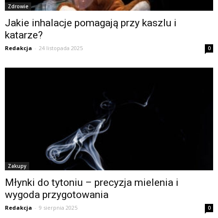
Zdrowie
Jakie inhalacje pomagają przy kaszlu i
katarze?
Redakcja
-
24 listopada 2025
0
Zakupy
Młynki do tytoniu – precyzja mielenia i
wygoda przygotowania
Redakcja
-
9 sierpnia 2025
0