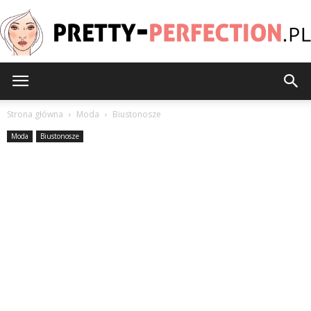
Pretty-
Strona główna
Moda
Biustonosze
Moda
Biustonosze
Perfection.pl