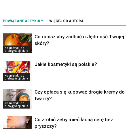
POWIĄZANE ARTYKUŁY
WIĘCEJ OD AUTORA
Co robisz aby zadbać o Jędrność Twojej
skóry?
Kosmetyki do
pielęgnacji ciała
Jakie kosmetyki są polskie?
Kosmetyki do
pielęgnacji ciała
Czy opłaca się kupować drogie kremy do
twarzy?
Kosmetyki do
pielęgnacji ciała
Co zrobić żeby mieć ładną cerę bez
pryszczy?