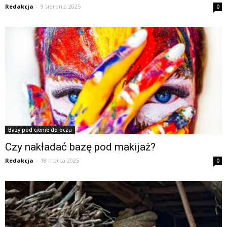
Redakcja
-
9 sierpnia 2025
0
Bazy pod cienie do oczu
Czy nakładać bazę pod makijaż?
Redakcja
-
18 marca 2025
0