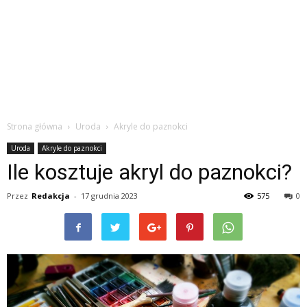
Strona główna
Uroda
Akryle do paznokci
Uroda
Akryle do paznokci
Ile kosztuje akryl do paznokci?
Przez
Redakcja
-
17 grudnia 2023
575
0