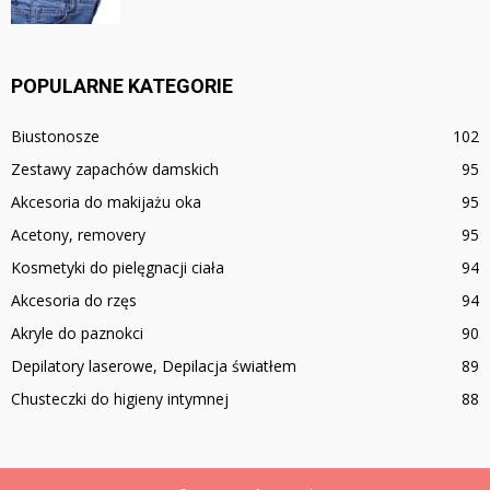
POPULARNE KATEGORIE
Biustonosze
102
Zestawy zapachów damskich
95
Akcesoria do makijażu oka
95
Acetony, removery
95
Kosmetyki do pielęgnacji ciała
94
Akcesoria do rzęs
94
Akryle do paznokci
90
Depilatory laserowe, Depilacja światłem
89
Chusteczki do higieny intymnej
88