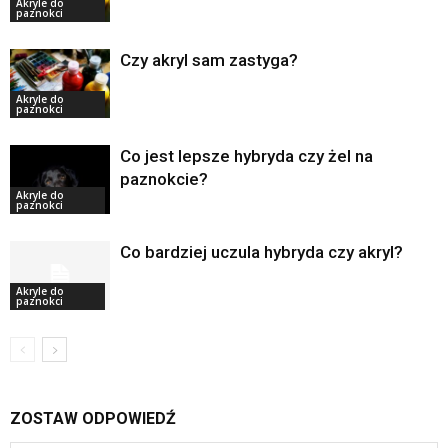
Akryle do
paznokci
Czy akryl sam zastyga?
Akryle do
paznokci
Co jest lepsze hybryda czy żel na
paznokcie?
Akryle do
paznokci
Co bardziej uczula hybryda czy akryl?
Akryle do
paznokci
ZOSTAW ODPOWIEDŹ