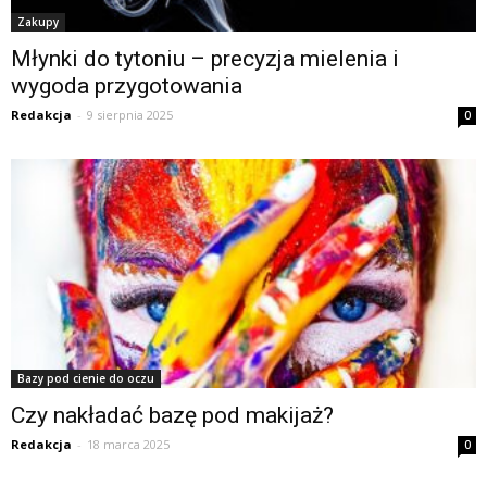
Zakupy
Młynki do tytoniu – precyzja mielenia i
wygoda przygotowania
Redakcja
-
9 sierpnia 2025
0
Bazy pod cienie do oczu
Czy nakładać bazę pod makijaż?
Redakcja
-
18 marca 2025
0