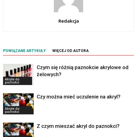
Redakcja
POWIĄZANE ARTYKUŁY
WIĘCEJ OD AUTORA
Czym się różnią paznokcie akrylowe od
żelowych?
Akryle do
paznokci
Czy można mieć uczulenie na akryl?
Akryle do
paznokci
Z czym mieszać akryl do paznokci?