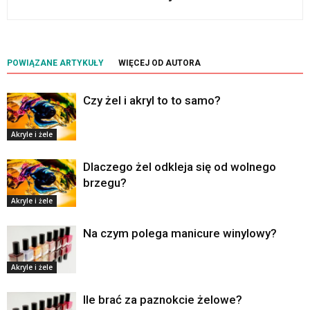
POWIĄZANE ARTYKUŁY
WIĘCEJ OD AUTORA
Czy żel i akryl to to samo?
Akryle i żele
Dlaczego żel odkleja się od wolnego
brzegu?
Akryle i żele
Na czym polega manicure winylowy?
Akryle i żele
Ile brać za paznokcie żelowe?