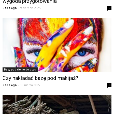
wygoda przygotowania
Redakcja
-
9 sierpnia 2025
0
Bazy pod cienie do oczu
Czy nakładać bazę pod makijaż?
Redakcja
-
18 marca 2025
0