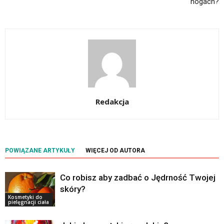
nogach?
Redakcja
POWIĄZANE ARTYKUŁY
WIĘCEJ OD AUTORA
Co robisz aby zadbać o Jędrność Twojej
skóry?
Kosmetyki do
pielęgnacji ciała