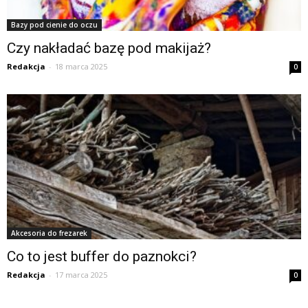
Bazy pod cienie do oczu
Czy nakładać bazę pod makijaż?
Redakcja
-
18 marca 2025
0
Akcesoria do frezarek
Co to jest buffer do paznokci?
Redakcja
-
17 marca 2025
0