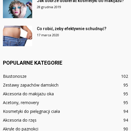
Jak dobrze dobierać kosmetyki do makijażu?
28 grudnia 2019
Co robić, żeby efektywnie schudnąć?
17 marca 2020
POPULARNE KATEGORIE
Biustonosze
102
Zestawy zapachów damskich
95
Akcesoria do makijażu oka
95
Acetony, removery
95
Kosmetyki do pielęgnacji ciała
94
Akcesoria do rzęs
94
Akryle do paznokci
90