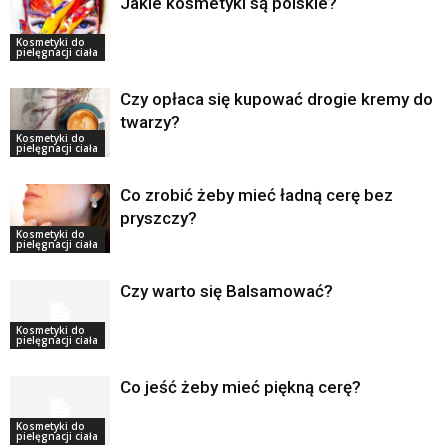
Jakie kosmetyki są polskie?
Kosmetyki do
pielęgnacji ciała
Czy opłaca się kupować drogie kremy do
twarzy?
Kosmetyki do
pielęgnacji ciała
Co zrobić żeby mieć ładną cerę bez
pryszczy?
Kosmetyki do
pielęgnacji ciała
Czy warto się Balsamować?
Kosmetyki do
pielęgnacji ciała
Co jeść żeby mieć piękną cerę?
Kosmetyki do
pielęgnacji ciała