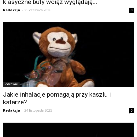
klasyczne buty wciąż wyglądają...
Redakcja
-
25 czerwca 2026
0
Zdrowie
Jakie inhalacje pomagają przy kaszlu i
katarze?
Redakcja
-
24 listopada 2025
0