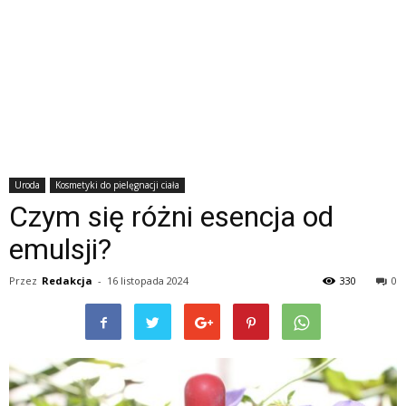
Uroda
Kosmetyki do pielęgnacji ciała
Czym się różni esencja od
emulsji?
Przez
Redakcja
-
16 listopada 2024
330
0