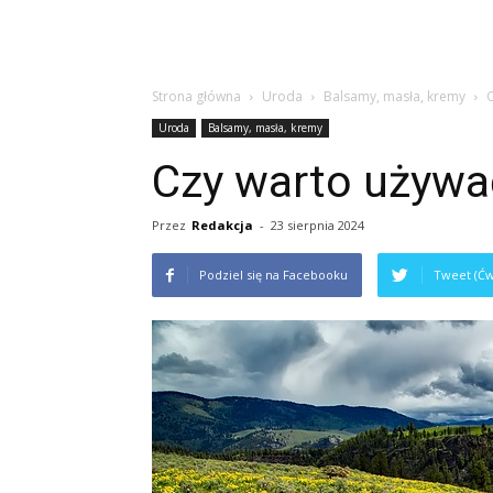
Strona główna
Uroda
Balsamy, masła, kremy
Uroda
Balsamy, masła, kremy
Czy warto używa
Przez
Redakcja
-
23 sierpnia 2024
Podziel się na Facebooku
Tweet (Ćw