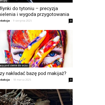
akupy
łynki do tytoniu – precyzja
ielenia i wygoda przygotowania
dakcja
-
9 sierpnia 2025
0
azy pod cienie do oczu
zy nakładać bazę pod makijaż?
dakcja
-
18 marca 2025
0