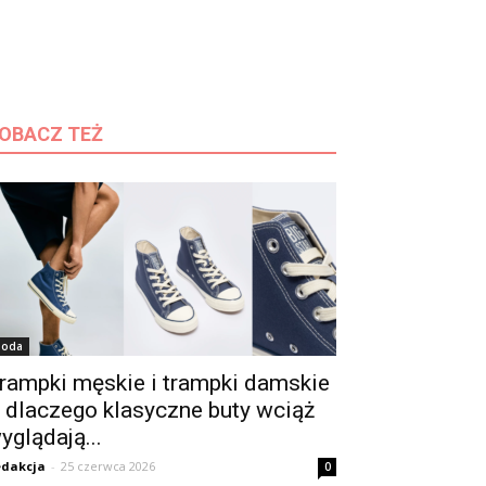
OBACZ TEŻ
oda
rampki męskie i trampki damskie
 dlaczego klasyczne buty wciąż
yglądają...
dakcja
-
25 czerwca 2026
0