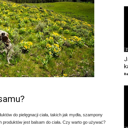
Z
J
k
Re
lsamu?
uktów do pielęgnacji ciała, takich jak mydła, szampony
 produktów jest balsam do ciała. Czy warto go używać?