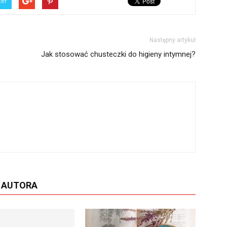
ter
Następny artykuł
Jak stosować chusteczki do higieny intymnej?
D AUTORA