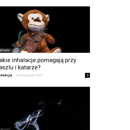
drowie
akie inhalacje pomagają przy
aszlu i katarze?
dakcja
-
24 listopada 2025
0