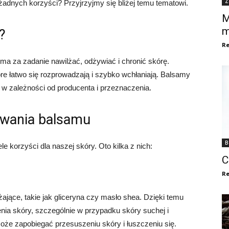
Z
 żadnych korzyści? Przyjrzyjmy się bliżej temu tematowi.
M
m
?
Re
 ma za zadanie nawilżać, odżywiać i chronić skórę.
óre łatwo się rozprowadzają i szybko wchłaniają. Balsamy
 w zależności od producenta i przeznaczenia.
ywania balsamu
B
 korzyści dla naszej skóry. Oto kilka z nich:
C
Re
ające, takie jak gliceryna czy masło shea. Dzięki temu
ia skóry, szczególnie w przypadku skóry suchej i
że zapobiegać przesuszeniu skóry i łuszczeniu się.