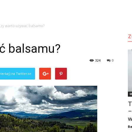
Czy warto używać balsamu?
Z
ć balsamu?
324
0
ierkaj) na Twitterze
M
T
–
w
Re