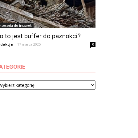
kcesoria do frezarek
o to jest buffer do paznokci?
dakcja
-
17 marca 2025
0
ATEGORIE
tegorie