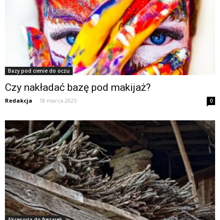
Bazy pod cienie do oczu
Czy nakładać bazę pod makijaż?
Redakcja
-
18 marca 2025
0
Akcesoria do frezarek