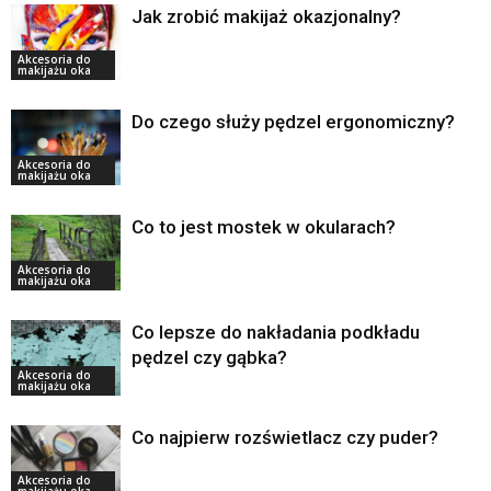
Jak zrobić makijaż okazjonalny?
Akcesoria do
makijażu oka
Do czego służy pędzel ergonomiczny?
Akcesoria do
makijażu oka
Co to jest mostek w okularach?
Akcesoria do
makijażu oka
Co lepsze do nakładania podkładu
pędzel czy gąbka?
Akcesoria do
makijażu oka
Co najpierw rozświetlacz czy puder?
Akcesoria do