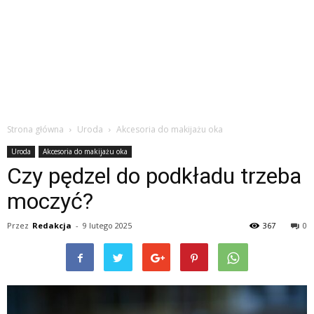
Strona główna
Uroda
Akcesoria do makijażu oka
Uroda
Akcesoria do makijażu oka
Czy pędzel do podkładu trzeba
moczyć?
Przez
Redakcja
-
9 lutego 2025
367
0