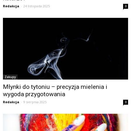
Redakcja
-
24 listopada 2025
0
Zakupy
Młynki do tytoniu – precyzja mielenia i
wygoda przygotowania
Redakcja
-
9 sierpnia 2025
0