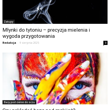
Zakupy
Młynki do tytoniu – precyzja mielenia i
wygoda przygotowania
Redakcja
-
9 sierpnia 2025
0
Bazy pod cienie do oczu