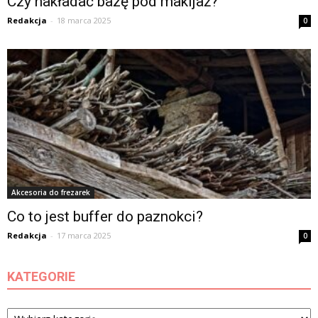
Czy nakładać bazę pod makijaż?
Redakcja
-
18 marca 2025
0
Akcesoria do frezarek
Co to jest buffer do paznokci?
Redakcja
-
17 marca 2025
0
KATEGORIE
Kategorie