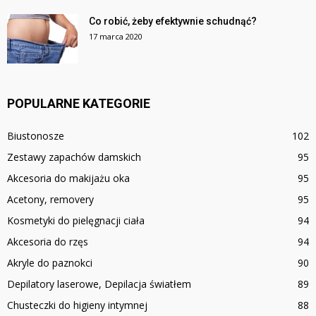
Co robić, żeby efektywnie schudnąć?
17 marca 2020
POPULARNE KATEGORIE
Biustonosze
102
Zestawy zapachów damskich
95
Akcesoria do makijażu oka
95
Acetony, removery
95
Kosmetyki do pielęgnacji ciała
94
Akcesoria do rzęs
94
Akryle do paznokci
90
Depilatory laserowe, Depilacja światłem
89
Chusteczki do higieny intymnej
88