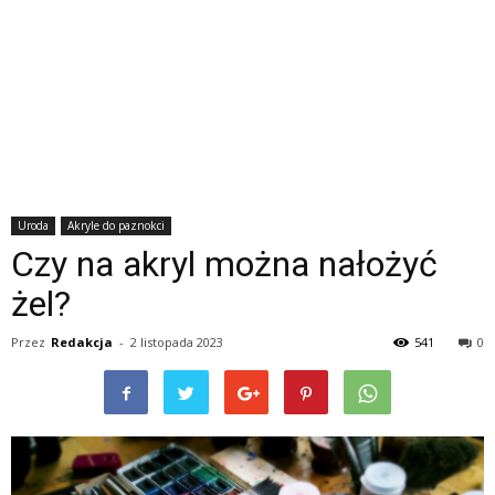
Uroda
Akryle do paznokci
Czy na akryl można nałożyć
żel?
Przez
Redakcja
-
2 listopada 2023
541
0