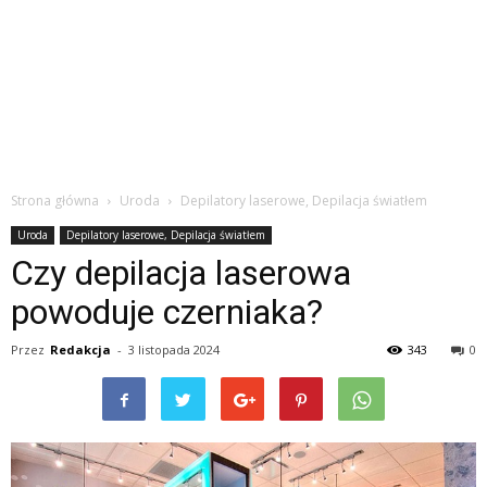
Strona główna
Uroda
Depilatory laserowe, Depilacja światłem
Uroda
Depilatory laserowe, Depilacja światłem
Czy depilacja laserowa
powoduje czerniaka?
Przez
Redakcja
-
3 listopada 2024
343
0