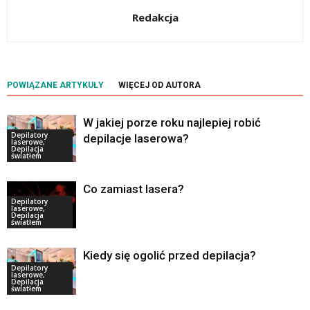
Redakcja
POWIĄZANE ARTYKUŁY
WIĘCEJ OD AUTORA
W jakiej porze roku najlepiej robić
Depilatory
depilacje laserowa?
laserowe,
Depilacja
światłem
Co zamiast lasera?
Depilatory
laserowe,
Depilacja
światłem
Kiedy się ogolić przed depilacja?
Depilatory
laserowe,
Depilacja
światłem