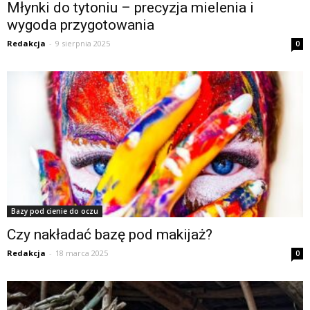
Młynki do tytoniu – precyzja mielenia i
wygoda przygotowania
Redakcja
-
9 sierpnia 2025
0
Bazy pod cienie do oczu
Czy nakładać bazę pod makijaż?
Redakcja
-
18 marca 2025
0