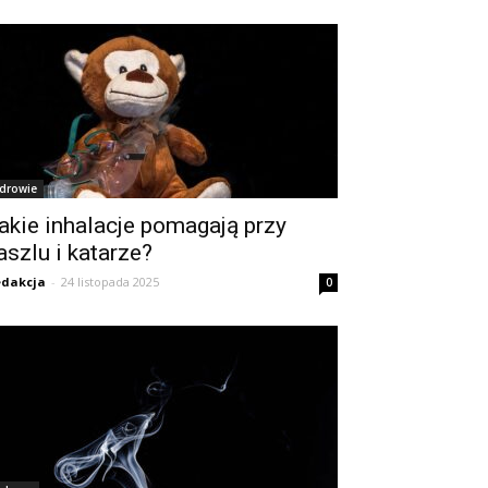
drowie
akie inhalacje pomagają przy
aszlu i katarze?
dakcja
-
24 listopada 2025
0