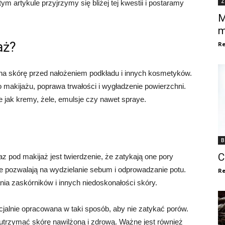
Z
 artykule przyjrzymy się bliżej tej kwestii i postaramy
M
m
aż?
Re
 na skórę przed nałożeniem podkładu i innych kosmetyków.
 makijażu, poprawa trwałości i wygładzenie powierzchni.
 jak kremy, żele, emulsje czy nawet spraye.
B
C
 pod makijaż jest twierdzenie, że zatykają one pory
e pozwalają na wydzielanie sebum i odprowadzanie potu.
Re
a zaskórników i innych niedoskonałości skóry.
jalnie opracowana w taki sposób, aby nie zatykać porów.
ą utrzymać skórę nawilżoną i zdrową. Ważne jest również