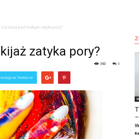
Czy baza pod makijaż zatyka pory?
Z
ijaż zatyka pory?
360
0
ierkaj) na Twitterze
M
T
–
w
Re