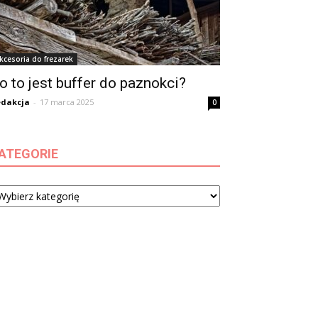
kcesoria do frezarek
o to jest buffer do paznokci?
dakcja
-
17 marca 2025
0
ATEGORIE
tegorie