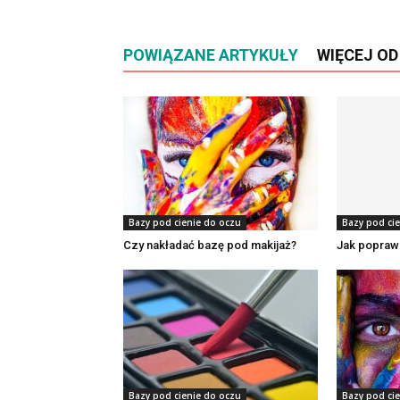
POWIĄZANE ARTYKUŁY
WIĘCEJ O
Bazy pod cienie do oczu
Bazy pod ci
Czy nakładać bazę pod makijaż?
Jak popraw
Bazy pod cienie do oczu
Bazy pod ci