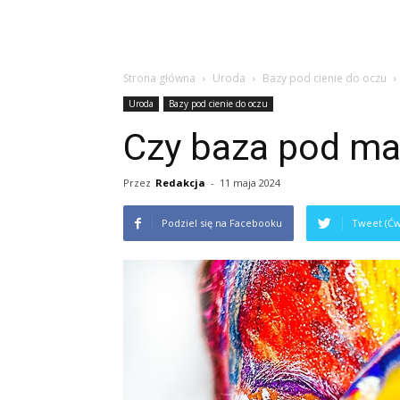
Strona główna
Uroda
Bazy pod cienie do oczu
Uroda
Bazy pod cienie do oczu
Czy baza pod mak
Przez
Redakcja
-
11 maja 2024
Podziel się na Facebooku
Tweet (Ćw