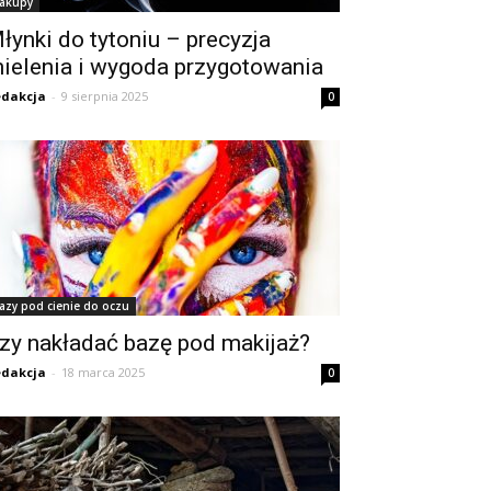
akupy
łynki do tytoniu – precyzja
ielenia i wygoda przygotowania
dakcja
-
9 sierpnia 2025
0
azy pod cienie do oczu
zy nakładać bazę pod makijaż?
dakcja
-
18 marca 2025
0