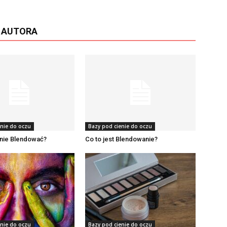
D AUTORA
enie do oczu
Bazy pod cienie do oczu
nie Blendować?
Co to jest Blendowanie?
enie do oczu
Bazy pod cienie do oczu