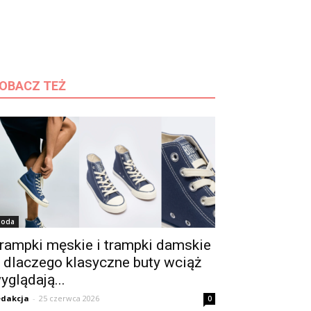
OBACZ TEŻ
oda
rampki męskie i trampki damskie
 dlaczego klasyczne buty wciąż
yglądają...
dakcja
-
25 czerwca 2026
0