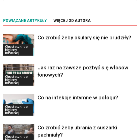
POWIĄZANE ARTYKUŁY
WIĘCEJ OD AUTORA
Co zrobić żeby okulary się nie brudziły?
Chusteczki do
higieny
intymnej
Jak raz na zawsze pozbyć się włosów
łonowych?
Chusteczki do
higieny
intymnej
Co na infekcje intymne w połogu?
Chusteczki do
higieny
intymnej
Co zrobić żeby ubrania z suszarki
pachniały?
Chusteczki do
higieny