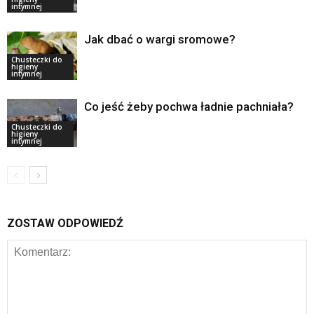
intymnej
Jak dbać o wargi sromowe?
Chusteczki do
higieny
intymnej
Co jeść żeby pochwa ładnie pachniała?
Chusteczki do
higieny
intymnej
ZOSTAW ODPOWIEDŹ