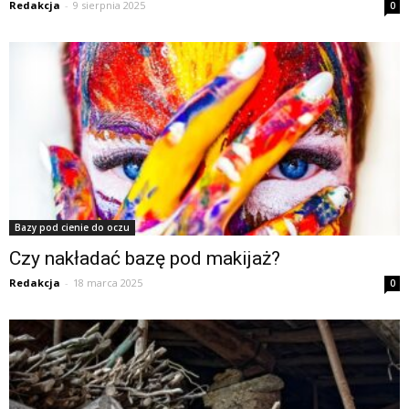
Redakcja
-
9 sierpnia 2025
0
Bazy pod cienie do oczu
Czy nakładać bazę pod makijaż?
Redakcja
-
18 marca 2025
0