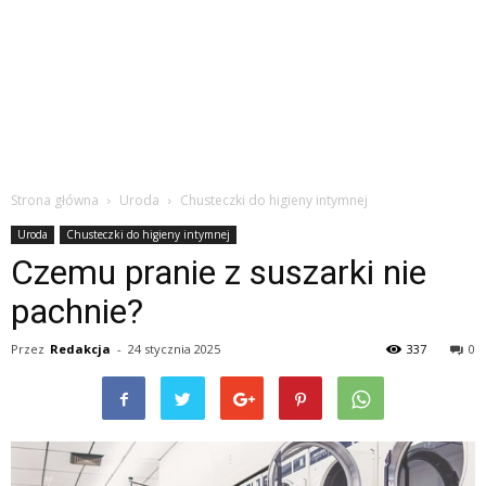
Strona główna
Uroda
Chusteczki do higieny intymnej
Uroda
Chusteczki do higieny intymnej
Czemu pranie z suszarki nie
pachnie?
Przez
Redakcja
-
24 stycznia 2025
337
0