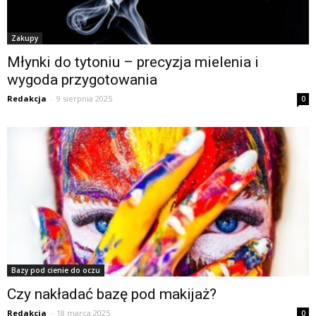
Zakupy
Młynki do tytoniu – precyzja mielenia i
wygoda przygotowania
Redakcja
-
9 sierpnia 2025
0
Bazy pod cienie do oczu
Czy nakładać bazę pod makijaż?
Redakcja
-
18 marca 2025
0