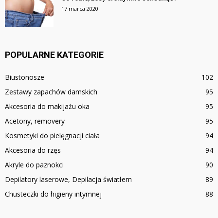
17 marca 2020
POPULARNE KATEGORIE
Biustonosze
102
Zestawy zapachów damskich
95
Akcesoria do makijażu oka
95
Acetony, removery
95
Kosmetyki do pielęgnacji ciała
94
Akcesoria do rzęs
94
Akryle do paznokci
90
Depilatory laserowe, Depilacja światłem
89
Chusteczki do higieny intymnej
88