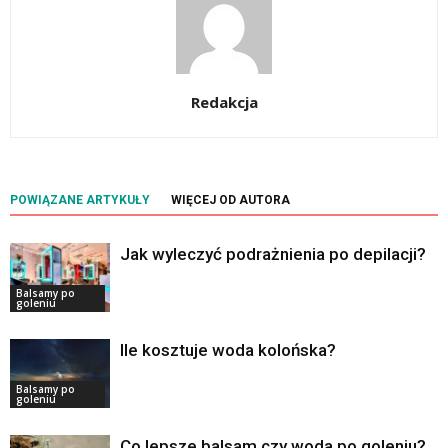
Redakcja
POWIĄZANE ARTYKUŁY
WIĘCEJ OD AUTORA
Jak wyleczyć podrażnienia po depilacji?
Balsamy po
goleniu
Ile kosztuje woda kolońska?
Balsamy po
goleniu
Co lepsze balsam czy woda po goleniu?