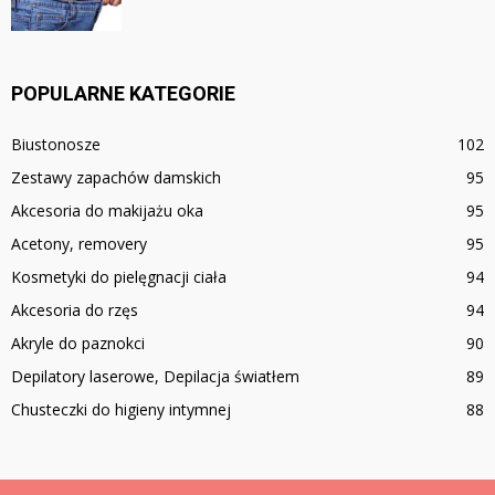
POPULARNE KATEGORIE
Biustonosze
102
Zestawy zapachów damskich
95
Akcesoria do makijażu oka
95
Acetony, removery
95
Kosmetyki do pielęgnacji ciała
94
Akcesoria do rzęs
94
Akryle do paznokci
90
Depilatory laserowe, Depilacja światłem
89
Chusteczki do higieny intymnej
88