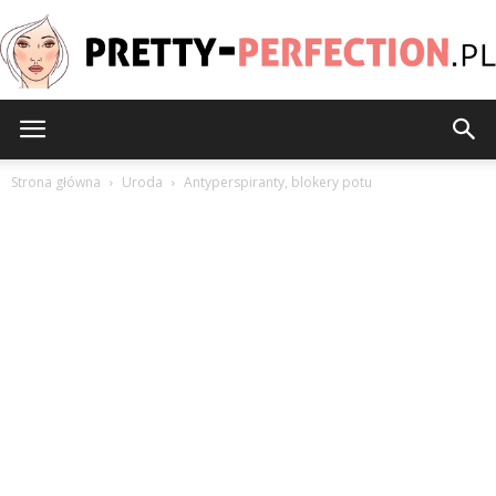
Pretty-
Strona główna
Uroda
Antyperspiranty, blokery potu
Perfection.pl