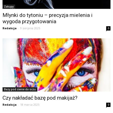
Zakupy
Młynki do tytoniu – precyzja mielenia i
wygoda przygotowania
Redakcja
-
9 sierpnia 2025
0
Bazy pod cienie do oczu
Czy nakładać bazę pod makijaż?
Redakcja
-
18 marca 2025
0