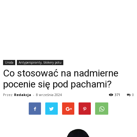
Uroda
Antyperspiranty, blokery potu
Co stosować na nadmierne
pocenie się pod pachami?
Przez
Redakcja
-
8 września 2024
371
0