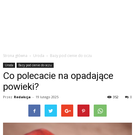
Strona główna
Uroda
Bazy pod cienie do oczu
Uroda
Bazy pod cienie do oczu
Co polecacie na opadające
powieki?
Przez
Redakcja
-
19 lutego 2025
352
0