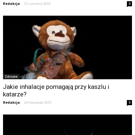
Redakcja
-
25 czerwca 2026
0
Zdrowie
Jakie inhalacje pomagają przy kaszlu i
katarze?
Redakcja
-
24 listopada 2025
0