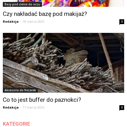
Bazy pod cienie do oczu
Czy nakładać bazę pod makijaż?
Redakcja
-
18 marca 2025
0
Akcesoria do frezarek
Co to jest buffer do paznokci?
Redakcja
-
17 marca 2025
0
KATEGORIE