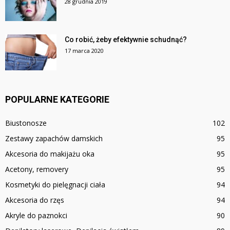
28 grudnia 2019
Co robić, żeby efektywnie schudnąć?
17 marca 2020
POPULARNE KATEGORIE
Biustonosze
102
Zestawy zapachów damskich
95
Akcesoria do makijażu oka
95
Acetony, removery
95
Kosmetyki do pielęgnacji ciała
94
Akcesoria do rzęs
94
Akryle do paznokci
90