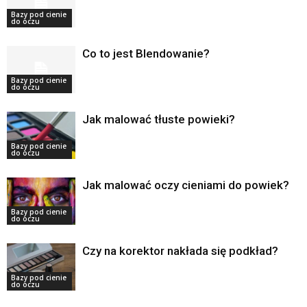
Bazy pod cienie
do oczu
Co to jest Blendowanie?
Bazy pod cienie
do oczu
Jak malować tłuste powieki?
Bazy pod cienie
do oczu
Jak malować oczy cieniami do powiek?
Bazy pod cienie
do oczu
Czy na korektor nakłada się podkład?
Bazy pod cienie
do oczu