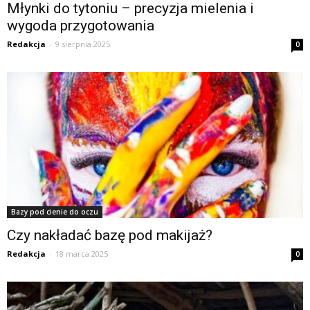
Młynki do tytoniu – precyzja mielenia i
wygoda przygotowania
Redakcja
-
9 sierpnia 2025
0
Bazy pod cienie do oczu
Czy nakładać bazę pod makijaż?
Redakcja
-
18 marca 2025
0