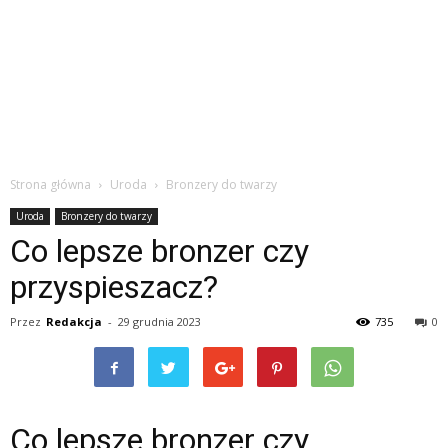
Strona główna
Uroda
Bronzery do twarzy
Uroda
Bronzery do twarzy
Co lepsze bronzer czy
przyspieszacz?
Przez
Redakcja
-
29 grudnia 2023
735
0
Co lepsze bronzer czy