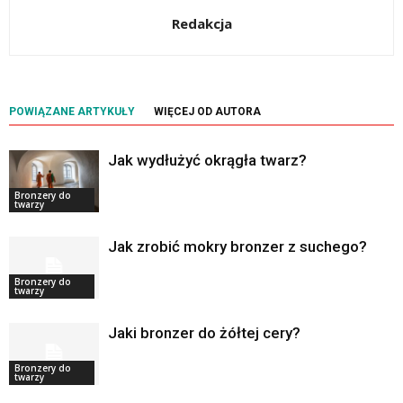
Redakcja
POWIĄZANE ARTYKUŁY
WIĘCEJ OD AUTORA
Jak wydłużyć okrągła twarz?
Bronzery do
twarzy
Jak zrobić mokry bronzer z suchego?
Bronzery do
twarzy
Jaki bronzer do żółtej cery?
Bronzery do
twarzy