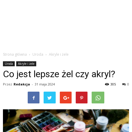
Strona główna
Uroda
Akryle i żele
Uroda
Akryle i żele
Co jest lepsze żel czy akryl?
Przez
Redakcja
-
31 maja 2024
305
0