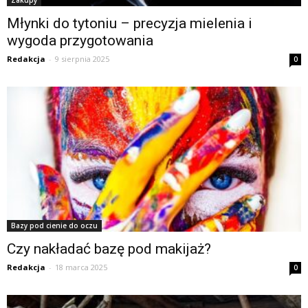
Młynki do tytoniu – precyzja mielenia i
wygoda przygotowania
Redakcja
-
9 sierpnia 2025
0
Bazy pod cienie do oczu
Czy nakładać bazę pod makijaż?
Redakcja
-
18 marca 2025
0