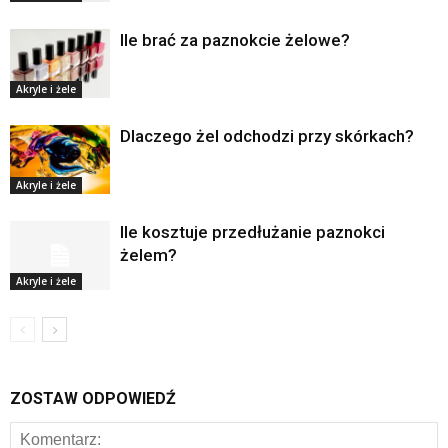
Ile brać za paznokcie żelowe?
Akryle i żele
Dlaczego żel odchodzi przy skórkach?
Akryle i żele
Ile kosztuje przedłużanie paznokci
żelem?
Akryle i żele
ZOSTAW ODPOWIEDŹ