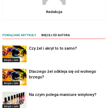
Redakcja
POWIĄZANE ARTYKUŁY
WIĘCEJ OD AUTORA
Czy żel i akryl to to samo?
Akryle i żele
Dlaczego żel odkleja się od wolnego
brzegu?
Akryle i żele
Na czym polega manicure winylowy?
Akryle i żele