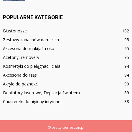
POPULARNE KATEGORIE
Biustonosze
102
Zestawy zapachów damskich
95
Akcesoria do makijażu oka
95
Acetony, removery
95
Kosmetyki do pielęgnacji ciała
94
Akcesoria do rzęs
94
Akryle do paznokci
90
Depilatory laserowe, Depilacja światłem
89
Chusteczki do higieny intymnej
88
© pretty-perfection.pl