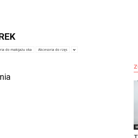
REK
ria do makijażu oka
Akcesoria do rzęs
Z
nia
M
T