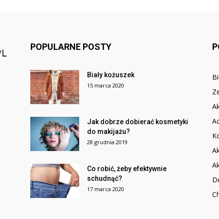
POPULARNE POSTY
P
Biały kożuszek
B
15 marca 2020
Z
Ak
A
Jak dobrze dobierać kosmetyki
do makijażu?
Ko
28 grudnia 2019
Ak
Ak
Co robić, żeby efektywnie
schudnąć?
De
17 marca 2020
Ch