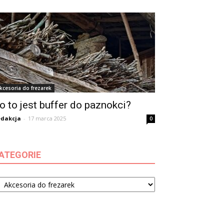
kcesoria do frezarek
o to jest buffer do paznokci?
dakcja
-
17 marca 2025
0
ATEGORIE
tegorie