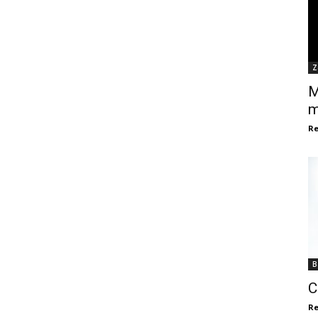
Z
M
m
Re
B
C
Re