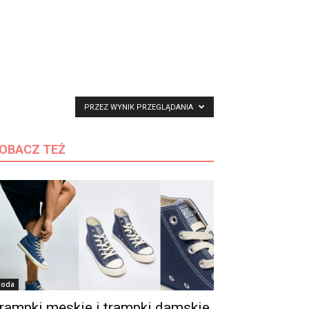
PRZEZ WYNIK PRZEGLĄDANIA
OBACZ TEŻ
oda
rampki męskie i trampki damskie