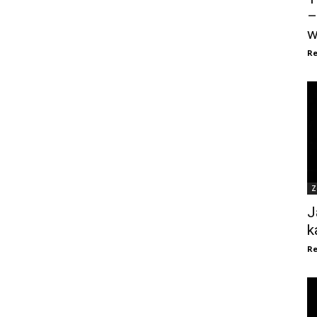
–
w
Re
Z
J
k
Re