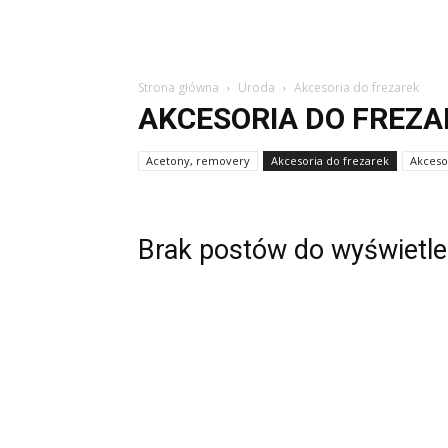
Strona główna
Uroda
Akcesoria do frezarek
AKCESORIA DO FREZA
Acetony, removery
Akcesoria do frezarek
Akceso
Brak postów do wyświetle