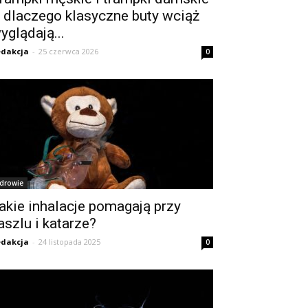
 dlaczego klasyczne buty wciąż
yglądają...
dakcja
-
25 czerwca 2026
0
drowie
akie inhalacje pomagają przy
aszlu i katarze?
dakcja
-
24 listopada 2025
0