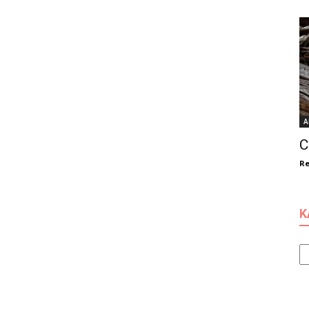
A
C
Re
K
Ka