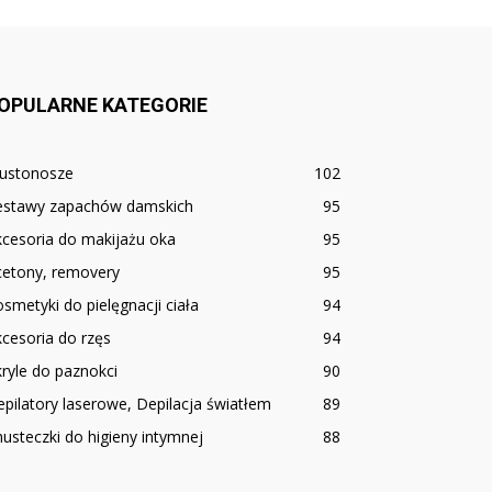
OPULARNE KATEGORIE
iustonosze
102
estawy zapachów damskich
95
cesoria do makijażu oka
95
cetony, removery
95
smetyki do pielęgnacji ciała
94
cesoria do rzęs
94
ryle do paznokci
90
pilatory laserowe, Depilacja światłem
89
usteczki do higieny intymnej
88