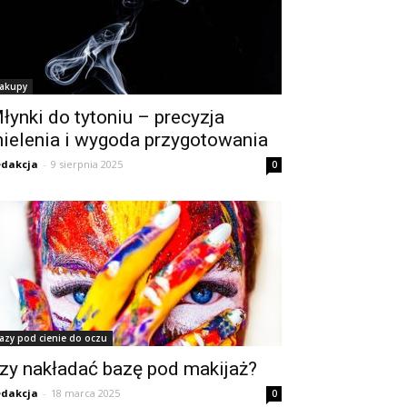
akupy
łynki do tytoniu – precyzja
ielenia i wygoda przygotowania
dakcja
-
9 sierpnia 2025
0
azy pod cienie do oczu
zy nakładać bazę pod makijaż?
dakcja
-
18 marca 2025
0